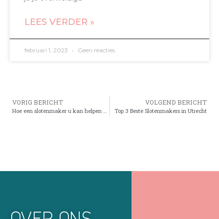
LEES VERDER »
februari 1, 2023
Geen reacties
VORIG BERICHT
VOLGEND BERICHT
Hoe een slotenmaker u kan helpen de beste sloten te vinden voor uw beveiligingsbehoeften in huis
Top 3 Beste Slotenmakers in Utrecht
OVER ONS