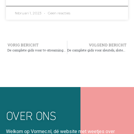
februari 1, 2023
Geen reacties
VORIG BERICHT
VOLGEND BERICHT
De complete gids voor tv-streamingservices en hoe ze tv-netwerken en kabelabonnementen verstoren
De complete gids voor sleutels, slotenmakers en hoe ze u kunnen helpen in het dagelijks leven
OVER ONS
Welkom op Vormec.nl, dé website met weetjes over