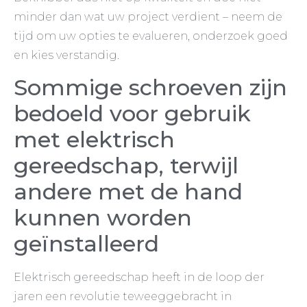
minder dan wat uw project verdient – neem de
tijd om uw opties te evalueren, onderzoek goed
en kies verstandig.
Sommige schroeven zijn
bedoeld voor gebruik
met elektrisch
gereedschap, terwijl
andere met de hand
kunnen worden
geïnstalleerd
Elektrisch gereedschap heeft in de loop der
jaren een revolutie teweeggebracht in