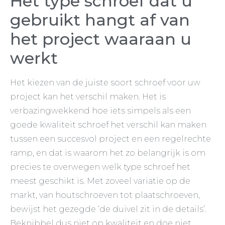
Het type schroef dat u
gebruikt hangt af van
het project waaraan u
werkt
Het kiezen van de juiste soort schroef voor uw
project kan het verschil maken. Het is
verbazingwekkend hoe iets simpels als een
goede kwaliteit schroef het verschil kan maken
tussen een succesvol project en een regelrechte
ramp, en dat is waarom het zo belangrijk is om
precies te overwegen welk type schroef het
meest geschikt is. Met zoveel variatie op de
markt, van houtschroeven tot plaatschroeven,
bewijst het gezegde ‘de duivel zit in de details’.
Beknibbel dus niet op kwaliteit en doe niet