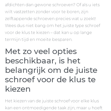
afdichten dan gewone schroeven? Of als u iets
wilt vastzetten zonder voor te boren, zijn
zelftappende schroeven precies wat u zoekt!
Wees dus niet bang om het juiste type schroef
voor de klus te kiezen – dat kan u op lange
termijn tijd en moeite besparen.
Met zo veel opties
beschikbaar, is het
belangrijk om de juiste
schroef voor de klus te
kiezen
Het kiezen van de juiste schroef voor elke klus
kan een ontmoedigende taak zijn, maar u hoeft