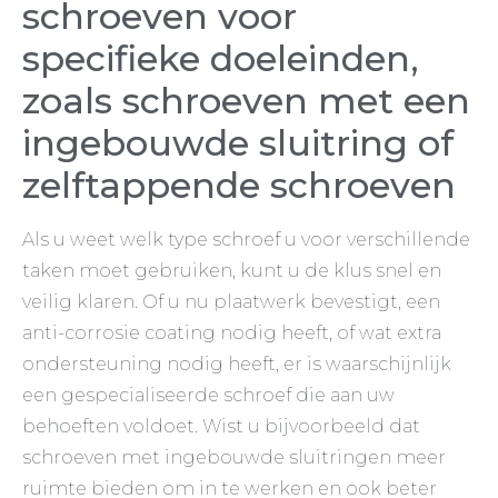
schroeven voor
specifieke doeleinden,
zoals schroeven met een
ingebouwde sluitring of
zelftappende schroeven
Als u weet welk type schroef u voor verschillende
taken moet gebruiken, kunt u de klus snel en
veilig klaren. Of u nu plaatwerk bevestigt, een
anti-corrosie coating nodig heeft, of wat extra
ondersteuning nodig heeft, er is waarschijnlijk
een gespecialiseerde schroef die aan uw
behoeften voldoet. Wist u bijvoorbeeld dat
schroeven met ingebouwde sluitringen meer
ruimte bieden om in te werken en ook beter