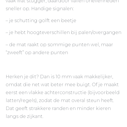
vaak wat stugger; daardoor vallen oneffenheden
sneller op. Handige signalen:
– je schutting golft een beetje
– je hebt hoogteverschillen bij palen/overgangen
– de mat raakt op sommige punten wel, maar
“zweeft” op andere punten
Herken je dit? Dan is 10 mm vaak makkelijker,
omdat die net wat beter mee buigt. Of je maakt
eerst een vlakke achterconstructie (bijvoorbeeld
latten/regels), zodat de mat overal steun heeft.
Dat geeft strakkere randen en minder kieren
langs de zijkant.