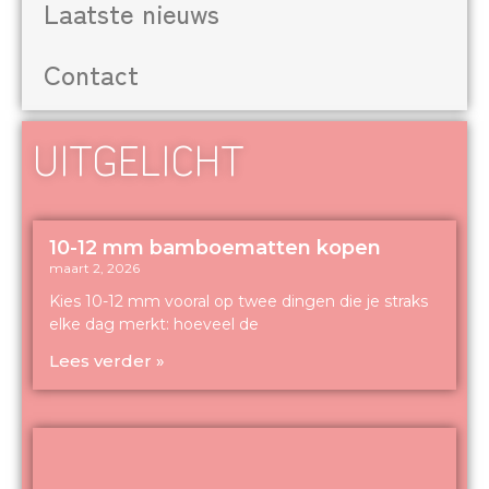
Laatste nieuws
Contact
UITGELICHT
10-12 mm bamboematten kopen
maart 2, 2026
Kies 10-12 mm vooral op twee dingen die je straks
elke dag merkt: hoeveel de
Lees verder »