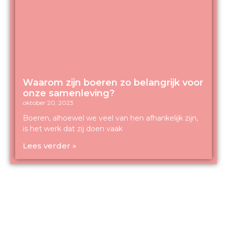
Waarom zijn boeren zo belangrijk voor
onze samenleving?
oktober 20, 2023
Boeren, alhoewel we veel van hen afhankelijk zijn,
is het werk dat zij doen vaak
Lees verder »